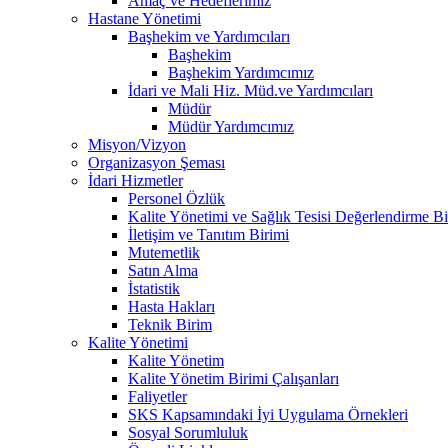
Amaç ve Hedeflerimiz
Hastane Yönetimi
Başhekim ve Yardımcıları
Başhekim
Başhekim Yardımcımız
İdari ve Mali Hiz. Müd.ve Yardımcıları
Müdür
Müdür Yardımcımız
Misyon/Vizyon
Organizasyon Şeması
İdari Hizmetler
Personel Özlük
Kalite Yönetimi ve Sağlık Tesisi Değerlendirme Bi
İletişim ve Tanıtım Birimi
Mutemetlik
Satın Alma
İstatistik
Hasta Hakları
Teknik Birim
Kalite Yönetimi
Kalite Yönetim
Kalite Yönetim Birimi Çalışanları
Faliyetler
SKS Kapsamındaki İyi Uygulama Örnekleri
Sosyal Sorumluluk