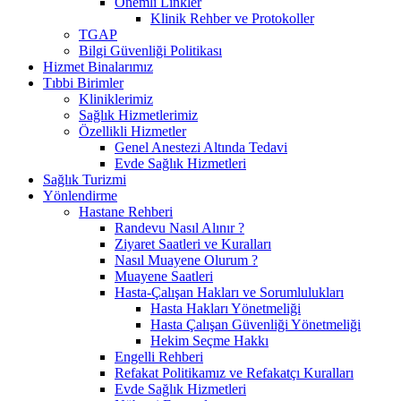
Önemli Linkler
Klinik Rehber ve Protokoller
TGAP
Bilgi Güvenliği Politikası
Hizmet Binalarımız
Tıbbi Birimler
Kliniklerimiz
Sağlık Hizmetlerimiz
Özellikli Hizmetler
Genel Anestezi Altında Tedavi
Evde Sağlık Hizmetleri
Sağlık Turizmi
Yönlendirme
Hastane Rehberi
Randevu Nasıl Alınır ?
Ziyaret Saatleri ve Kuralları
Nasıl Muayene Olurum ?
Muayene Saatleri
Hasta-Çalışan Hakları ve Sorumlulukları
Hasta Hakları Yönetmeliği
Hasta Çalışan Güvenliği Yönetmeliği
Hekim Seçme Hakkı
Engelli Rehberi
Refakat Politikamız ve Refakatçı Kuralları
Evde Sağlık Hizmetleri