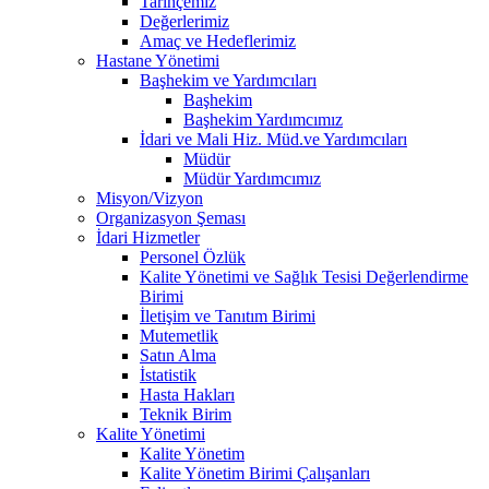
Tarihçemiz
Değerlerimiz
Amaç ve Hedeflerimiz
Hastane Yönetimi
Başhekim ve Yardımcıları
Başhekim
Başhekim Yardımcımız
İdari ve Mali Hiz. Müd.ve Yardımcıları
Müdür
Müdür Yardımcımız
Misyon/Vizyon
Organizasyon Şeması
İdari Hizmetler
Personel Özlük
Kalite Yönetimi ve Sağlık Tesisi Değerlendirme
Birimi
İletişim ve Tanıtım Birimi
Mutemetlik
Satın Alma
İstatistik
Hasta Hakları
Teknik Birim
Kalite Yönetimi
Kalite Yönetim
Kalite Yönetim Birimi Çalışanları