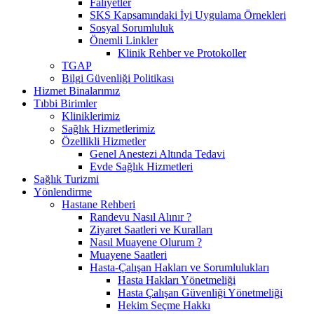
Faliyetler
SKS Kapsamındaki İyi Uygulama Örnekleri
Sosyal Sorumluluk
Önemli Linkler
Klinik Rehber ve Protokoller
TGAP
Bilgi Güvenliği Politikası
Hizmet Binalarımız
Tıbbi Birimler
Kliniklerimiz
Sağlık Hizmetlerimiz
Özellikli Hizmetler
Genel Anestezi Altında Tedavi
Evde Sağlık Hizmetleri
Sağlık Turizmi
Yönlendirme
Hastane Rehberi
Randevu Nasıl Alınır ?
Ziyaret Saatleri ve Kuralları
Nasıl Muayene Olurum ?
Muayene Saatleri
Hasta-Çalışan Hakları ve Sorumlulukları
Hasta Hakları Yönetmeliği
Hasta Çalışan Güvenliği Yönetmeliği
Hekim Seçme Hakkı