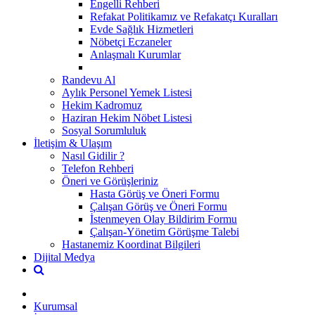
Engelli Rehberi
Refakat Politikamız ve Refakatçı Kuralları
Evde Sağlık Hizmetleri
Nöbetçi Eczaneler
Anlaşmalı Kurumlar
Randevu Al
Aylık Personel Yemek Listesi
Hekim Kadromuz
Haziran Hekim Nöbet Listesi
Sosyal Sorumluluk
İletişim & Ulaşım
Nasıl Gidilir ?
Telefon Rehberi
Öneri ve Görüşleriniz
Hasta Görüş ve Öneri Formu
Çalışan Görüş ve Öneri Formu
İstenmeyen Olay Bildirim Formu
Çalışan-Yönetim Görüşme Talebi
Hastanemiz Koordinat Bilgileri
Dijital Medya
Kurumsal