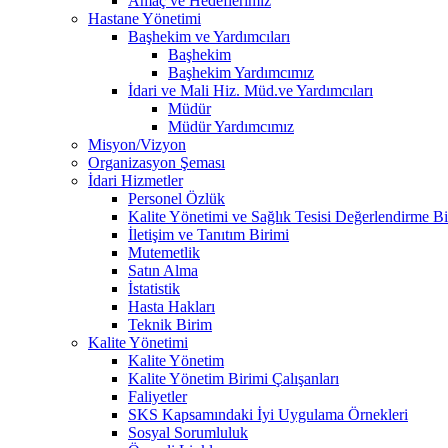
Amaç ve Hedeflerimiz
Hastane Yönetimi
Başhekim ve Yardımcıları
Başhekim
Başhekim Yardımcımız
İdari ve Mali Hiz. Müd.ve Yardımcıları
Müdür
Müdür Yardımcımız
Misyon/Vizyon
Organizasyon Şeması
İdari Hizmetler
Personel Özlük
Kalite Yönetimi ve Sağlık Tesisi Değerlendirme Bi
İletişim ve Tanıtım Birimi
Mutemetlik
Satın Alma
İstatistik
Hasta Hakları
Teknik Birim
Kalite Yönetimi
Kalite Yönetim
Kalite Yönetim Birimi Çalışanları
Faliyetler
SKS Kapsamındaki İyi Uygulama Örnekleri
Sosyal Sorumluluk