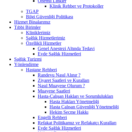
Önemli Linkler
Klinik Rehber ve Protokoller
TGAP
Bilgi Güvenliği Politikası
Hizmet Binalarımız
Tıbbi Birimler
Kliniklerimiz
Sağlık Hizmetlerimiz
Özellikli Hizmetler
Genel Anestezi Altında Tedavi
Evde Sağlık Hizmetleri
Sağlık Turizmi
Yönlendirme
Hastane Rehberi
Randevu Nasıl Alınır ?
Ziyaret Saatleri ve Kuralları
Nasıl Muayene Olurum ?
Muayene Saatleri
Hasta-Çalışan Hakları ve Sorumlulukları
Hasta Hakları Yönetmeliği
Hasta Çalışan Güvenliği Yönetmeliği
Hekim Seçme Hakkı
Engelli Rehberi
Refakat Politikamız ve Refakatçı Kuralları
Evde Sağlık Hizmetleri