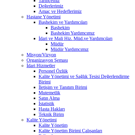
Tarihçemiz
Değerlerimiz
Amaç ve Hedeflerimiz
Hastane Yönetimi
Başhekim ve Yardımcıları
Başhekim
Başhekim Yardımcımız
İdari ve Mali Hiz. Müd.ve Yardımcıları
Müdür
Müdür Yardımcımız
Misyon/Vizyon
Organizasyon Şeması
İdari Hizmetler
Personel Özlük
Kalite Yönetimi ve Sağlık Tesisi Değerlendirme
Birimi
İletişim ve Tanıtım Birimi
Mutemetlik
Satın Alma
İstatistik
Hasta Hakları
Teknik Birim
Kalite Yönetimi
Kalite Yönetim
Kalite Yönetim Birimi Çalışanları