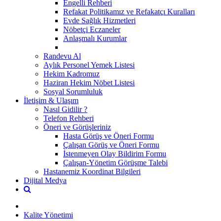
Engelli Rehberi
Refakat Politikamız ve Refakatçı Kuralları
Evde Sağlık Hizmetleri
Nöbetçi Eczaneler
Anlaşmalı Kurumlar
Randevu Al
Aylık Personel Yemek Listesi
Hekim Kadromuz
Haziran Hekim Nöbet Listesi
Sosyal Sorumluluk
İletişim & Ulaşım
Nasıl Gidilir ?
Telefon Rehberi
Öneri ve Görüşleriniz
Hasta Görüş ve Öneri Formu
Çalışan Görüş ve Öneri Formu
İstenmeyen Olay Bildirim Formu
Çalışan-Yönetim Görüşme Talebi
Hastanemiz Koordinat Bilgileri
Dijital Medya
Kalite Yönetimi