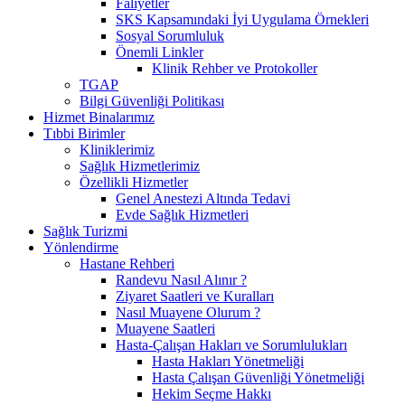
Faliyetler
SKS Kapsamındaki İyi Uygulama Örnekleri
Sosyal Sorumluluk
Önemli Linkler
Klinik Rehber ve Protokoller
TGAP
Bilgi Güvenliği Politikası
Hizmet Binalarımız
Tıbbi Birimler
Kliniklerimiz
Sağlık Hizmetlerimiz
Özellikli Hizmetler
Genel Anestezi Altında Tedavi
Evde Sağlık Hizmetleri
Sağlık Turizmi
Yönlendirme
Hastane Rehberi
Randevu Nasıl Alınır ?
Ziyaret Saatleri ve Kuralları
Nasıl Muayene Olurum ?
Muayene Saatleri
Hasta-Çalışan Hakları ve Sorumlulukları
Hasta Hakları Yönetmeliği
Hasta Çalışan Güvenliği Yönetmeliği
Hekim Seçme Hakkı