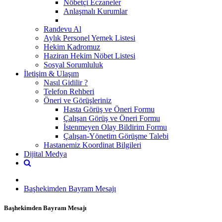
Nöbetçi Eczaneler
Anlaşmalı Kurumlar
Randevu Al
Aylık Personel Yemek Listesi
Hekim Kadromuz
Haziran Hekim Nöbet Listesi
Sosyal Sorumluluk
İletişim & Ulaşım
Nasıl Gidilir ?
Telefon Rehberi
Öneri ve Görüşleriniz
Hasta Görüş ve Öneri Formu
Çalışan Görüş ve Öneri Formu
İstenmeyen Olay Bildirim Formu
Çalışan-Yönetim Görüşme Talebi
Hastanemiz Koordinat Bilgileri
Dijital Medya
Başhekimden Bayram Mesajı
Başhekimden Bayram Mesajı