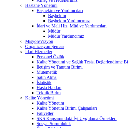
Amaç ve Hedeflerimiz
Hastane Yönetimi
Başhekim ve Yardımcıları
Başhekim
Başhekim Yardımcımız
İdari ve Mali Hiz. Müd.ve Yardımcıları
Müdür
Müdür Yardımcımız
Misyon/Vizyon
Organizasyon Şeması
İdari Hizmetler
Personel Özlük
Kalite Yönetimi ve Sağlık Tesisi Değerlendirme Bi
İletişim ve Tanıtım Birimi
Mutemetlik
Satın Alma
İstatistik
Hasta Hakları
Teknik Birim
Kalite Yönetimi
Kalite Yönetim
Kalite Yönetim Birimi Çalışanları
Faliyetler
SKS Kapsamındaki İyi Uygulama Örnekleri
Sosyal Sorumluluk