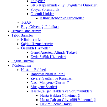
Faliyetler
SKS Kapsamındaki İyi Uygulama Örnekleri
Sosyal Sorumluluk
Önemli Linkler
Klinik Rehber ve Protokoller
TGAP
Bilgi Güvenliği Politikası
Hizmet Binalarımız
Tıbbi Birimler
Kliniklerimiz
Sağlık Hizmetlerimiz
Özellikli Hizmetler
Genel Anestezi Altında Tedavi
Evde Sağlık Hizmetleri
Sağlık Turizmi
Yönlendirme
Hastane Rehberi
Randevu Nasıl Alınır ?
Ziyaret Saatleri ve Kuralları
Nasıl Muayene Olurum ?
Muayene Saatleri
Hasta-Çalışan Hakları ve Sorumlulukları
Hasta Hakları Yönetmeliği
Hasta Çalışan Güvenliği Yönetmeliği
Hekim Seçme Hakkı