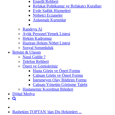
Engelli Rehberi
Refakat Politikamız ve Refakatçı Kuralları
Evde Sağlık Hizmetleri
Nöbetçi Eczaneler
Anlaşmalı Kurumlar
Randevu Al
Aylık Personel Yemek Listesi
Hekim Kadromuz
Haziran Hekim Nöbet Listesi
Sosyal Sorumluluk
İletişim & Ulaşım
Nasıl Gidilir ?
Telefon Rehberi
Öneri ve Görüşleriniz
Hasta Görüş ve Öneri Formu
Çalışan Görüş ve Öneri Formu
İstenmeyen Olay Bildirim Formu
Çalışan-Yönetim Görüşme Talebi
Hastanemiz Koordinat Bilgileri
Dijital Medya
Başhekim TOPTAN 'dan Diş Hekimleri ...