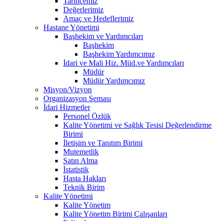
Tarihçemiz
Değerlerimiz
Amaç ve Hedeflerimiz
Hastane Yönetimi
Başhekim ve Yardımcıları
Başhekim
Başhekim Yardımcımız
İdari ve Mali Hiz. Müd.ve Yardımcıları
Müdür
Müdür Yardımcımız
Misyon/Vizyon
Organizasyon Şeması
İdari Hizmetler
Personel Özlük
Kalite Yönetimi ve Sağlık Tesisi Değerlendirme
Birimi
İletişim ve Tanıtım Birimi
Mutemetlik
Satın Alma
İstatistik
Hasta Hakları
Teknik Birim
Kalite Yönetimi
Kalite Yönetim
Kalite Yönetim Birimi Çalışanları