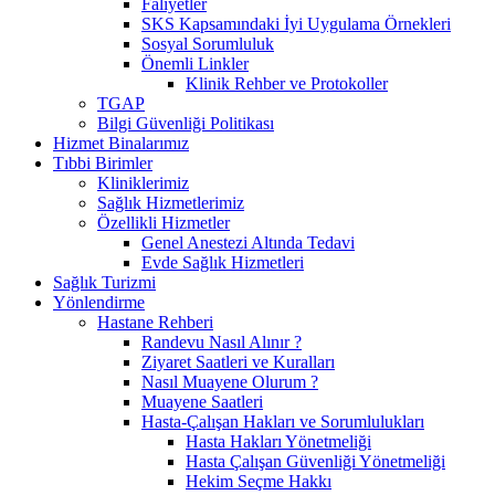
Faliyetler
SKS Kapsamındaki İyi Uygulama Örnekleri
Sosyal Sorumluluk
Önemli Linkler
Klinik Rehber ve Protokoller
TGAP
Bilgi Güvenliği Politikası
Hizmet Binalarımız
Tıbbi Birimler
Kliniklerimiz
Sağlık Hizmetlerimiz
Özellikli Hizmetler
Genel Anestezi Altında Tedavi
Evde Sağlık Hizmetleri
Sağlık Turizmi
Yönlendirme
Hastane Rehberi
Randevu Nasıl Alınır ?
Ziyaret Saatleri ve Kuralları
Nasıl Muayene Olurum ?
Muayene Saatleri
Hasta-Çalışan Hakları ve Sorumlulukları
Hasta Hakları Yönetmeliği
Hasta Çalışan Güvenliği Yönetmeliği
Hekim Seçme Hakkı