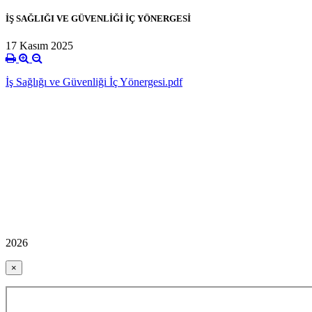
İŞ SAĞLIĞI VE GÜVENLİĞİ İÇ YÖNERGESİ
17 Kasım 2025
İş Sağlığı ve Güvenliği İç Yönergesi.pdf
2026
×