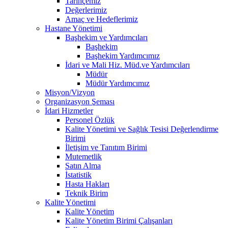
Tarihçemiz
Değerlerimiz
Amaç ve Hedeflerimiz
Hastane Yönetimi
Başhekim ve Yardımcıları
Başhekim
Başhekim Yardımcımız
İdari ve Mali Hiz. Müd.ve Yardımcıları
Müdür
Müdür Yardımcımız
Misyon/Vizyon
Organizasyon Şeması
İdari Hizmetler
Personel Özlük
Kalite Yönetimi ve Sağlık Tesisi Değerlendirme
Birimi
İletişim ve Tanıtım Birimi
Mutemetlik
Satın Alma
İstatistik
Hasta Hakları
Teknik Birim
Kalite Yönetimi
Kalite Yönetim
Kalite Yönetim Birimi Çalışanları