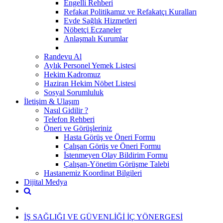
Engelli Rehberi
Refakat Politikamız ve Refakatçı Kuralları
Evde Sağlık Hizmetleri
Nöbetçi Eczaneler
Anlaşmalı Kurumlar
Randevu Al
Aylık Personel Yemek Listesi
Hekim Kadromuz
Haziran Hekim Nöbet Listesi
Sosyal Sorumluluk
İletişim & Ulaşım
Nasıl Gidilir ?
Telefon Rehberi
Öneri ve Görüşleriniz
Hasta Görüş ve Öneri Formu
Çalışan Görüş ve Öneri Formu
İstenmeyen Olay Bildirim Formu
Çalışan-Yönetim Görüşme Talebi
Hastanemiz Koordinat Bilgileri
Dijital Medya
İŞ SAĞLIĞI VE GÜVENLİĞİ İÇ YÖNERGESİ