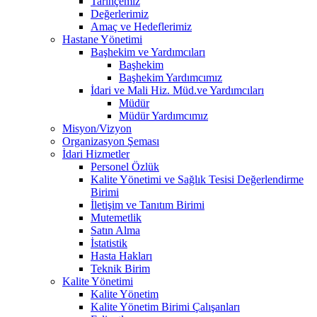
Tarihçemiz
Değerlerimiz
Amaç ve Hedeflerimiz
Hastane Yönetimi
Başhekim ve Yardımcıları
Başhekim
Başhekim Yardımcımız
İdari ve Mali Hiz. Müd.ve Yardımcıları
Müdür
Müdür Yardımcımız
Misyon/Vizyon
Organizasyon Şeması
İdari Hizmetler
Personel Özlük
Kalite Yönetimi ve Sağlık Tesisi Değerlendirme
Birimi
İletişim ve Tanıtım Birimi
Mutemetlik
Satın Alma
İstatistik
Hasta Hakları
Teknik Birim
Kalite Yönetimi
Kalite Yönetim
Kalite Yönetim Birimi Çalışanları