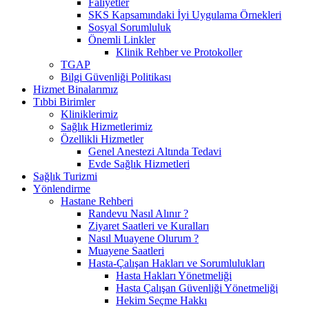
Faliyetler
SKS Kapsamındaki İyi Uygulama Örnekleri
Sosyal Sorumluluk
Önemli Linkler
Klinik Rehber ve Protokoller
TGAP
Bilgi Güvenliği Politikası
Hizmet Binalarımız
Tıbbi Birimler
Kliniklerimiz
Sağlık Hizmetlerimiz
Özellikli Hizmetler
Genel Anestezi Altında Tedavi
Evde Sağlık Hizmetleri
Sağlık Turizmi
Yönlendirme
Hastane Rehberi
Randevu Nasıl Alınır ?
Ziyaret Saatleri ve Kuralları
Nasıl Muayene Olurum ?
Muayene Saatleri
Hasta-Çalışan Hakları ve Sorumlulukları
Hasta Hakları Yönetmeliği
Hasta Çalışan Güvenliği Yönetmeliği
Hekim Seçme Hakkı