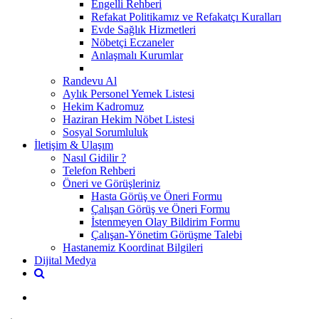
Engelli Rehberi
Refakat Politikamız ve Refakatçı Kuralları
Evde Sağlık Hizmetleri
Nöbetçi Eczaneler
Anlaşmalı Kurumlar
Randevu Al
Aylık Personel Yemek Listesi
Hekim Kadromuz
Haziran Hekim Nöbet Listesi
Sosyal Sorumluluk
İletişim & Ulaşım
Nasıl Gidilir ?
Telefon Rehberi
Öneri ve Görüşleriniz
Hasta Görüş ve Öneri Formu
Çalışan Görüş ve Öneri Formu
İstenmeyen Olay Bildirim Formu
Çalışan-Yönetim Görüşme Talebi
Hastanemiz Koordinat Bilgileri
Dijital Medya