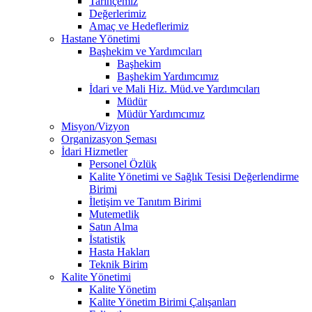
Tarihçemiz
Değerlerimiz
Amaç ve Hedeflerimiz
Hastane Yönetimi
Başhekim ve Yardımcıları
Başhekim
Başhekim Yardımcımız
İdari ve Mali Hiz. Müd.ve Yardımcıları
Müdür
Müdür Yardımcımız
Misyon/Vizyon
Organizasyon Şeması
İdari Hizmetler
Personel Özlük
Kalite Yönetimi ve Sağlık Tesisi Değerlendirme
Birimi
İletişim ve Tanıtım Birimi
Mutemetlik
Satın Alma
İstatistik
Hasta Hakları
Teknik Birim
Kalite Yönetimi
Kalite Yönetim
Kalite Yönetim Birimi Çalışanları