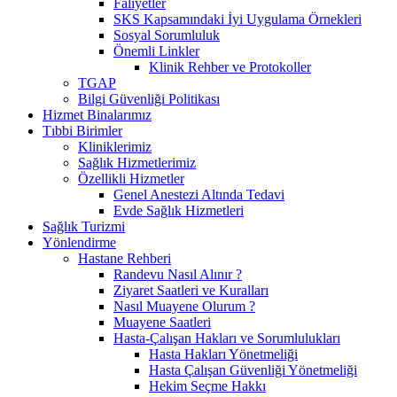
Faliyetler
SKS Kapsamındaki İyi Uygulama Örnekleri
Sosyal Sorumluluk
Önemli Linkler
Klinik Rehber ve Protokoller
TGAP
Bilgi Güvenliği Politikası
Hizmet Binalarımız
Tıbbi Birimler
Kliniklerimiz
Sağlık Hizmetlerimiz
Özellikli Hizmetler
Genel Anestezi Altında Tedavi
Evde Sağlık Hizmetleri
Sağlık Turizmi
Yönlendirme
Hastane Rehberi
Randevu Nasıl Alınır ?
Ziyaret Saatleri ve Kuralları
Nasıl Muayene Olurum ?
Muayene Saatleri
Hasta-Çalışan Hakları ve Sorumlulukları
Hasta Hakları Yönetmeliği
Hasta Çalışan Güvenliği Yönetmeliği
Hekim Seçme Hakkı