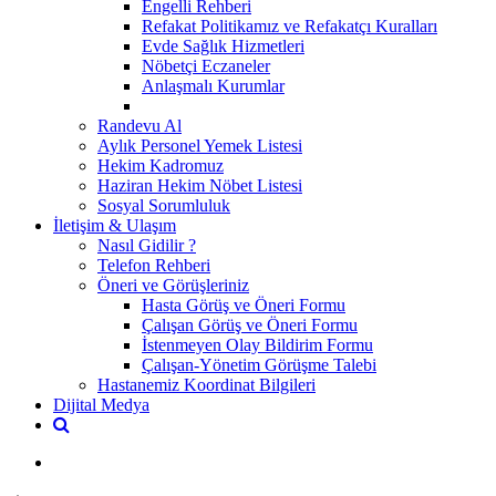
Engelli Rehberi
Refakat Politikamız ve Refakatçı Kuralları
Evde Sağlık Hizmetleri
Nöbetçi Eczaneler
Anlaşmalı Kurumlar
Randevu Al
Aylık Personel Yemek Listesi
Hekim Kadromuz
Haziran Hekim Nöbet Listesi
Sosyal Sorumluluk
İletişim & Ulaşım
Nasıl Gidilir ?
Telefon Rehberi
Öneri ve Görüşleriniz
Hasta Görüş ve Öneri Formu
Çalışan Görüş ve Öneri Formu
İstenmeyen Olay Bildirim Formu
Çalışan-Yönetim Görüşme Talebi
Hastanemiz Koordinat Bilgileri
Dijital Medya