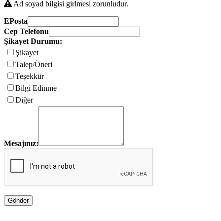
Ad soyad bilgisi girlmesi zorunludur.
EPosta
Cep Telefonu
Şikayet Durumu:
Şikayet
Talep/Öneri
Teşekkür
Bilgi Edinme
Diğer
Mesajınız: